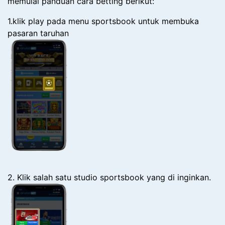
memulai panduan cara betting berikut:
1.klik play pada menu sportsbook untuk membuka
pasaran taruhan
2. Klik salah satu studio sportsbook yang di inginkan.