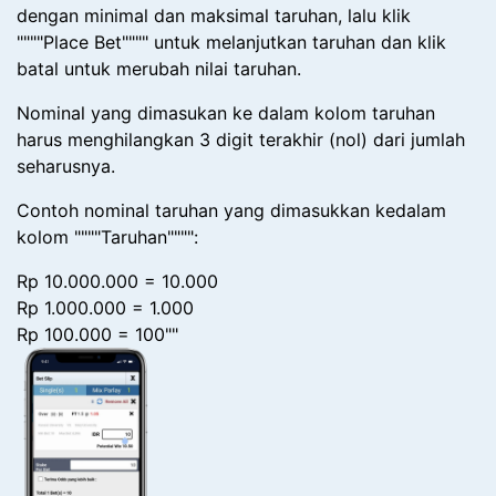
dengan minimal dan maksimal taruhan, lalu klik
""""Place Bet"""" untuk melanjutkan taruhan dan klik
batal untuk merubah nilai taruhan.
Nominal yang dimasukan ke dalam kolom taruhan
harus menghilangkan 3 digit terakhir (nol) dari jumlah
seharusnya.
Contoh nominal taruhan yang dimasukkan kedalam
kolom """"Taruhan"""":
Rp 10.000.000 = 10.000
Rp 1.000.000 = 1.000
Rp 100.000 = 100""